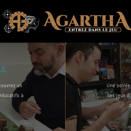
re
couvrez un
Une soirée
éducatifs à
des jeux d