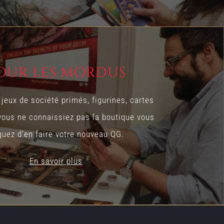
our les mordus
jeux de société primés, figurines, cartes
vous ne connaissiez pas la boutique vous
quez d’en faire votre nouveau QG.
En savoir plus