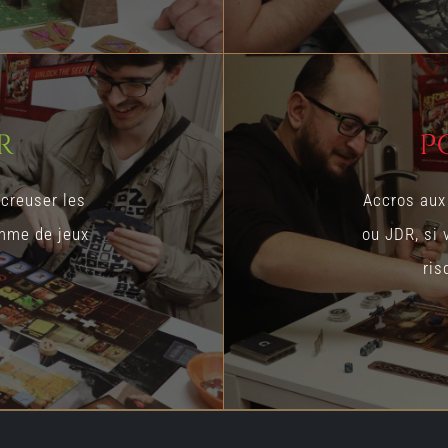
r
P
 creuser les
Accros aux 
mme de jeux
ou JDR, si 
ris