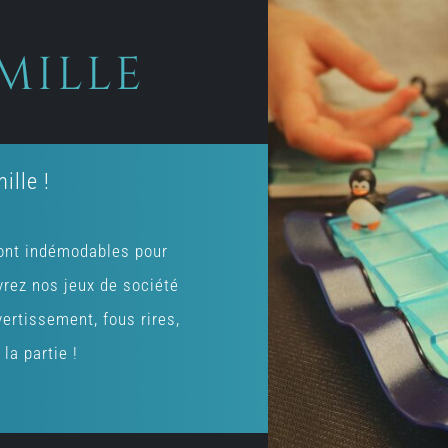
mille
ille !
sont indémodables pour
rez nos jeux de société
vertissement, fous rires,
la partie !