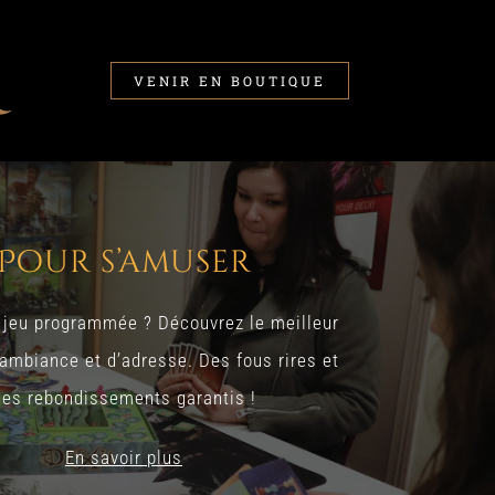
VENIR EN BOUTIQUE
Pour s’amuser
 jeu programmée ? Découvrez le meilleur
’ambiance et d’adresse. Des fous rires et
des rebondissements garantis !
En savoir plus